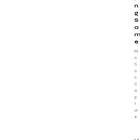
n
g
S
a
e
M
o
ti
o
n
C
a
p
t
ur
e